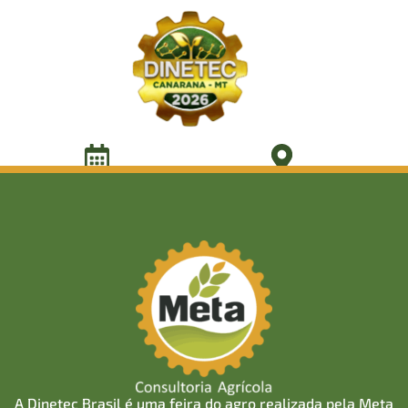
2020
VISITANTES: 15.000
STANDS: 116
EXPOSITORES: 300
VENDAS EM PROSPECÇÃO: R$ 700 milhões
Abertura
Local
14/01/2025
Canarana - MT
A Dinetec Brasil é uma feira do agro realizada pela Meta