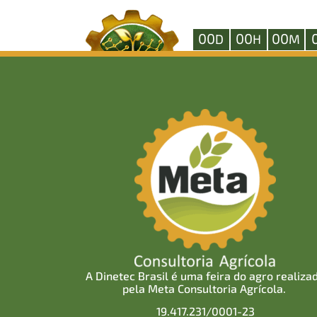
3tentos
00
00
00
D
H
M
A Dinetec Brasil é uma feira do agro realiza
pela Meta Consultoria Agrícola.
19.417.231/0001-23