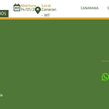
Abertura
Local
CANARANA
14/01/2025
Canarana
00
S
- MT
da